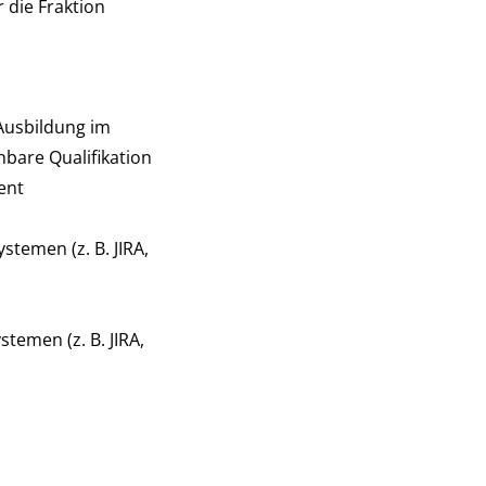
 die Fraktion
Ausbildung im
bare Qualifikation
ent
emen (z. B. JIRA,
men (z. B. JIRA,