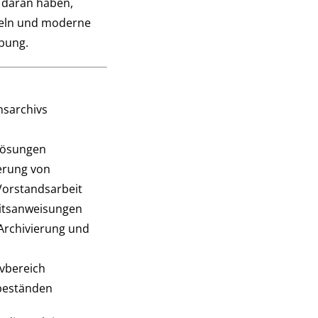
 daran haben,
ckeln und moderne
rbung.
nsarchivs
slösungen
ierung von
Vorstandsarbeit
itsanweisungen
Archivierung und
vbereich
beständen