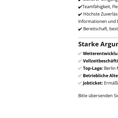
✔️Teamfähigkeit, Fl
✔️ Höchste Zuverläs
Informationen und
✔️ Bereitschaft, be
Starke Argu
✅
Weiterentwicklu
✅
Vollzeitbeschäft
✅
Top-Lage:
Berlin 
✅
Betriebliche Alt
✅
Jobticket:
Ermäßig
Bitte übersenden S