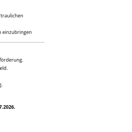
rtraulichen
n einzubringen
n
förderung.
eld.
g.
7.2026.