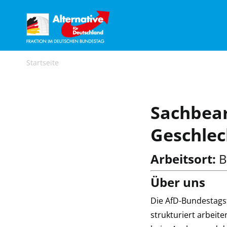
Zum
Inhalt
springen
Startseite
Sachbearbeiter Archiv
Sachbear
Geschlec
Arbeitsort:
B
Über uns
Die AfD-Bundestags
strukturiert arbeit