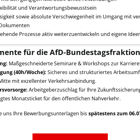
exibilität und Verantwortungsbewusstsein
sigkeit sowie absolute Verschwiegenheit im Umgang mit ve
 Dokumenten
stehende Prozesse aktiv weiterzuentwickeln und eigene Idee
mente für die AfD-Bundestagsfraktio
ng:
Maßgeschneiderte Seminare & Workshops zur Karriere
igung (40h/Woche):
Sicheres und strukturiertes Arbeitsumf
Mitte mit exzellenter Verkehrsanbindung.
ersvorsorge:
Arbeitgeberzuschlag für Ihre Zukunftssicherun
tes Monatsticket für den öffentlichen Nahverkehr.
ie uns Ihre Bewerbungsunterlagen bis
spätestens zum 06.0